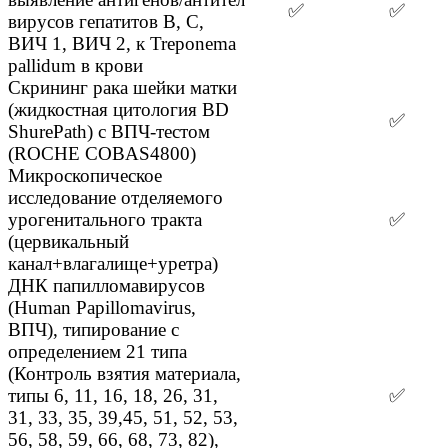
✅
✅
вирусов гепатитов В, С,
ВИЧ 1, ВИЧ 2, к Treponema
pallidum в крови
Скрининг рака шейки матки
(жидкостная цитология BD
✅
ShurePath) с ВПЧ-тестом
(ROCHE COBAS4800)
Микроскопическое
исследование отделяемого
урогенитального тракта
✅
(цервикальный
канал+влагалище+уретра)
ДНК папилломавирусов
(Human Papillomavirus,
ВПЧ), типирование с
определением 21 типа
(Контроль взятия материала,
типы 6, 11, 16, 18, 26, 31,
✅
31, 33, 35, 39,45, 51, 52, 53,
56, 58, 59, 66, 68, 73, 82),