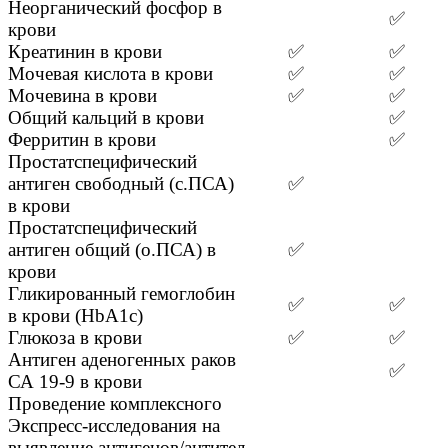
Неорганический фосфор в
✅
крови
Креатинин в крови
✅
✅
Мочевая кислота в крови
✅
✅
Мочевина в крови
✅
✅
Общий кальций в крови
✅
Ферритин в крови
✅
Простатспецифический
антиген свободный (с.ПСА)
✅
в крови
Простатспецифический
антиген общий (о.ПСА) в
✅
крови
Гликированный гемоглобин
✅
✅
в крови (HbA1c)
Глюкоза в крови
✅
✅
Антиген аденогенных раков
✅
СА 19-9 в крови
Проведение комплексного
Экспресс-исследования на
выявление антигенов/антител