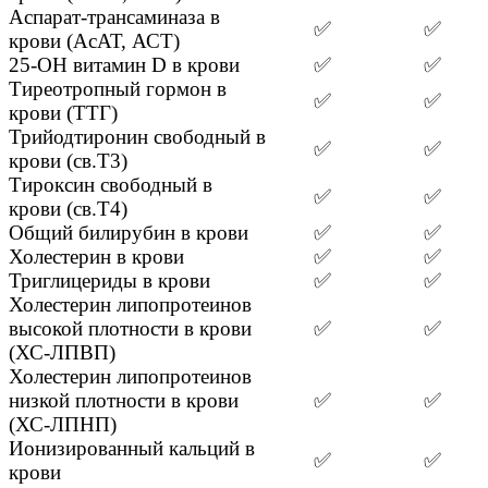
Аспарат-трансаминаза в
✅
✅
крови (АсАТ, АСТ)
25-OH витамин D в крови
✅
✅
Тиреотропный гормон в
✅
✅
крови (ТТГ)
Трийодтиронин свободный в
✅
✅
крови (св.Т3)
Тироксин свободный в
✅
✅
крови (св.Т4)
Общий билирубин в крови
✅
✅
Холестерин в крови
✅
✅
Триглицериды в крови
✅
✅
Холестерин липопротеинов
высокой плотности в крови
✅
✅
(ХС-ЛПВП)
Холестерин липопротеинов
низкой плотности в крови
✅
✅
(ХС-ЛПНП)
Ионизированный кальций в
✅
✅
крови