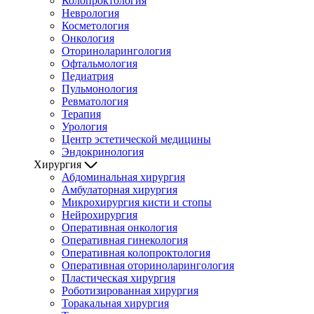
Колопроктология
Неврология
Косметология
Онкология
Оториноларингология
Офтальмология
Педиатрия
Пульмонология
Ревматология
Терапия
Урология
Центр эстетической медицины
Эндокринология
Хирургия
Абдоминальная хирургия
Амбулаторная хирургия
Микрохирургия кисти и стопы
Нейрохирургия
Оперативная онкология
Оперативная гинекология
Оперативная колопроктология
Оперативная оториноларингология
Пластическая хирургия
Роботизированная хирургия
Торакальная хирургия