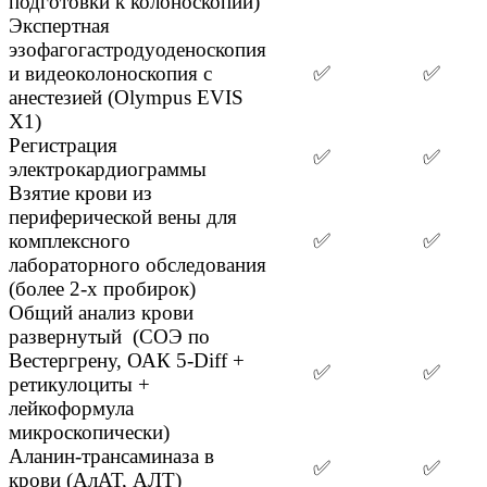
подготовки к колоноскопии)
Экспертная
эзофагогастродуоденоскопия
и видеоколоноскопия с
✅
✅
анестезией (Olympus EVIS
X1)
Регистрация
✅
✅
электрокардиограммы
Взятие крови из
периферической вены для
комплексного
✅
✅
лабораторного обследования
(более 2-х пробирок)
Общий анализ крови
развернутый (СОЭ по
Вестергрену, ОАК 5-Diff +
✅
✅
ретикулоциты +
лейкоформула
микроскопически)
Аланин-трансаминаза в
✅
✅
крови (АлАТ, АЛТ)