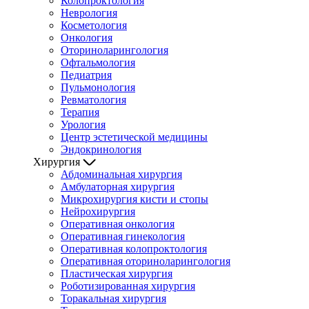
Колопроктология
Неврология
Косметология
Онкология
Оториноларингология
Офтальмология
Педиатрия
Пульмонология
Ревматология
Терапия
Урология
Центр эстетической медицины
Эндокринология
Хирургия
Абдоминальная хирургия
Амбулаторная хирургия
Микрохирургия кисти и стопы
Нейрохирургия
Оперативная онкология
Оперативная гинекология
Оперативная колопроктология
Оперативная оториноларингология
Пластическая хирургия
Роботизированная хирургия
Торакальная хирургия