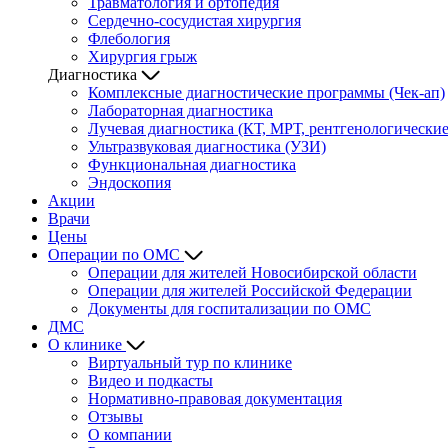
Травматология и ортопедия
Сердечно-сосудистая хирургия
Флебология
Хирургия грыж
Диагностика
Комплексные диагностические программы (Чек-ап)
Лабораторная диагностика
Лучевая диагностика (КТ, МРТ, рентгенологически
Ультразвуковая диагностика (УЗИ)
Функциональная диагностика
Эндоскопия
Акции
Врачи
Цены
Операции по ОМС
Операции для жителей Новосибирской области
Операции для жителей Российской Федерации
Документы для госпитализации по ОМС
ДМС
О клинике
Виртуальный тур по клинике
Видео и подкасты
Нормативно-правовая документация
Отзывы
О компании