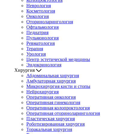
Колопроктология
Неврология
Косметология
Онкология
Оториноларингология
Офтальмология
Педиатрия
Пульмонология
Ревматология
Терапия
Урология
Центр эстетической медицины
Эндокринология
Хирургия
Абдоминальная хирургия
Амбулаторная хирургия
Микрохирургия кисти и стопы
Нейрохирургия
Оперативная онкология
Оперативная гинекология
Оперативная колопроктология
Оперативная оториноларингология
Пластическая хирургия
Роботизированная хирургия
Торакальная хирургия