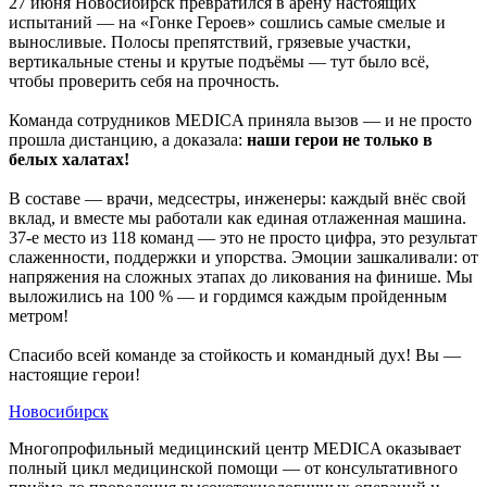
27 июня Новосибирск превратился в арену настоящих
испытаний — на «Гонке Героев» сошлись самые смелые и
выносливые. Полосы препятствий, грязевые участки,
вертикальные стены и крутые подъёмы — тут было всё,
чтобы проверить себя на прочность.
Команда сотрудников MEDICA приняла вызов — и не просто
прошла дистанцию, а доказала:
наши герои не только в
белых халатах!
В составе — врачи, медсестры, инженеры: каждый внёс свой
вклад, и вместе мы работали как единая отлаженная машина.
37‑е место из 118 команд — это не просто цифра, это результат
слаженности, поддержки и упорства. Эмоции зашкаливали: от
напряжения на сложных этапах до ликования на финише. Мы
выложились на 100 % — и гордимся каждым пройденным
метром!
Спасибо всей команде за стойкость и командный дух! Вы —
настоящие герои!
Новосибирск
Многопрофильный медицинский центр MEDICA оказывает
полный цикл медицинской помощи — от консультативного