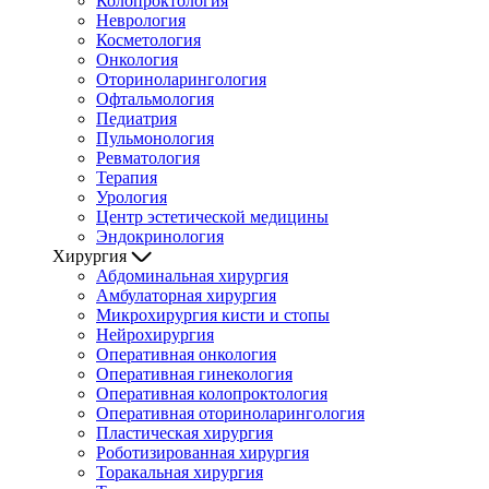
Колопроктология
Неврология
Косметология
Онкология
Оториноларингология
Офтальмология
Педиатрия
Пульмонология
Ревматология
Терапия
Урология
Центр эстетической медицины
Эндокринология
Хирургия
Абдоминальная хирургия
Амбулаторная хирургия
Микрохирургия кисти и стопы
Нейрохирургия
Оперативная онкология
Оперативная гинекология
Оперативная колопроктология
Оперативная оториноларингология
Пластическая хирургия
Роботизированная хирургия
Торакальная хирургия